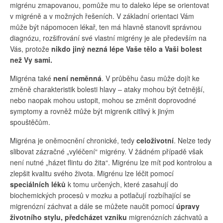
migrénu zmapovanou, pomůže mu to daleko lépe se orientovat
v migréně a v možných řešeních. V základní orientaci Vám
může být nápomocen lékař, ten má hlavně stanovit správnou
diagnózu, rozšifrování své vlastní migrény je ale především na
Vás, protože
nikdo jiný nezná lépe Vaše tělo a Vaši bolest
než Vy sami.
Migréna také
není neměnná
. V průběhu času může dojít ke
změně charakteristik bolesti hlavy – ataky mohou být četnější,
nebo naopak mohou ustopit, mohou se změnit doprovodné
symptomy a rovněž může být migrenik citlivý k jiným
spouštěčům.
Migréna je oněmocnění chronické, tedy
celoživotní
. Nelze tedy
slibovat zázračné „vyléčení“ migrény. V žádném případě však
není nutné „házet flintu do žita“. Migrénu lze mít pod kontrolou a
zlepšit kvalitu svého života. Migrénu lze léčit pomocí
speciálních léků
k tomu určených, které zasahují do
biochemických procesů v mozku a potlačují rozbíhající se
migrenózní záchvat a dále se můžete naučit pomocí
úpravy
životního stylu, předcházet vzniku
migrenózních záchvatů a