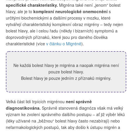
specifické charakteristiky.
Migréna také není „jenom“ bolest
hlavy, ale je to
komplexní neurologické onemocnění
s
určitými biochemickými a dalšími procesy v mozku, které
vytvářejí charakteristický komplexní obraz migrény – tedy nejen
bolest hlavy, ale i celou řadu (někdy i bizarních) symptomů a
doprovodných příznaků, které jsou pro daného člověka
charakteristické (více
v článku o Migréně
).
Ne každá bolest hlavy je migréna a naopak migréna není
pouze bolest hlavy.
Bolest hlavy je pouze jedním z příznaků migrény.
Velká část lidí trpících migrénou
není správně
diagnostikována.
Správně stanovená diagnóza však má velký
význam ke zvolení správného dalšího postupu – ať již výběr léků
(léky užívané na „běžnou“ bolest hlavy často nezabírají) nebo
nefarmakologických postupů, tak aby došlo k ústupu migrén a