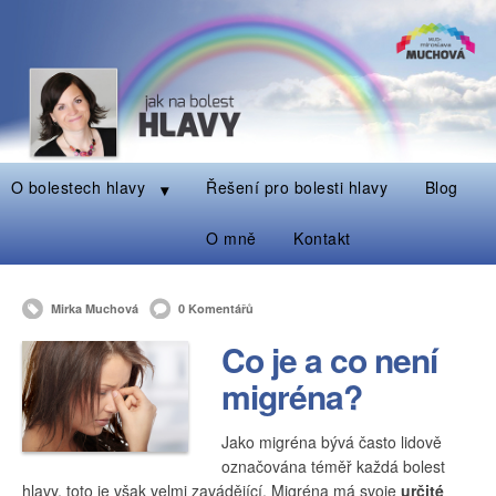
O bolestech hlavy
Řešení pro bolesti hlavy
Blog
O mně
Kontakt
Mirka Muchová
0 Komentářů
Co je a co není
migréna?
Jako migréna bývá často lidově
označována téměř každá bolest
hlavy, toto je však velmi zavádějící. Migréna má svoje
určité