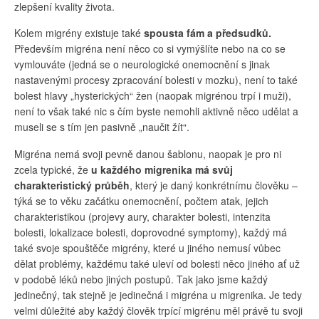
zlepšení kvality života.
Kolem migrény existuje také
spousta fám a předsudků.
Především migréna není něco co si vymýšlíte nebo na co se
vymlouváte (jedná se o neurologické onemocnění s jinak
nastavenými procesy zpracování bolesti v mozku), není to také
bolest hlavy „hysterických“ žen (naopak migrénou trpí i muži),
není to však také nic s čím byste nemohli aktivně něco udělat a
museli se s tím jen pasivně „naučit žít“.
Migréna nemá svoji pevně danou šablonu, naopak je pro ni
zcela typické, že
u každého migrenika má svůj
charakteristický průběh
, který je daný konkrétnímu člověku –
týká se to věku začátku onemocnění, počtem atak, jejich
charakteristikou (projevy aury, charakter bolesti, intenzita
bolesti, lokalizace bolesti, doprovodné symptomy), každý má
také svoje spouštěče migrény, které u jiného nemusí vůbec
dělat problémy, každému také uleví od bolesti něco jiného ať už
v podobě léků nebo jiných postupů. Tak jako jsme každý
jedinečný, tak stejně je jedinečná i migréna u migrenika. Je tedy
velmi důležité aby každý člověk trpící migrénu měl právě tu svoji